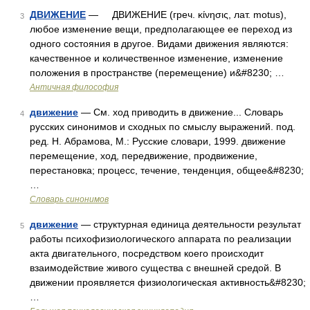
ДВИЖЕНИЕ
— ДВИЖЕНИЕ (греч. κίνησις, лат. motus),
3
любое изменение вещи, предполагающее ее переход из
одного состояния в другое. Видами движения являются:
качественное и количественное изменение, изменение
положения в пространстве (перемещение) и&#8230; …
Античная философия
движение
— См. ход приводить в движение... Словарь
4
русских синонимов и сходных по смыслу выражений. под.
ред. Н. Абрамова, М.: Русские словари, 1999. движение
перемещение, ход, передвижение, продвижение,
перестановка; процесс, течение, тенденция, общее&#8230;
…
Словарь синонимов
движение
— структурная единица деятельности результат
5
работы психофизиологического аппарата по реализации
акта двигательного, посредством коего происходит
взаимодействие живого существа с внешней средой. В
движении проявляется физиологическая активность&#8230;
…