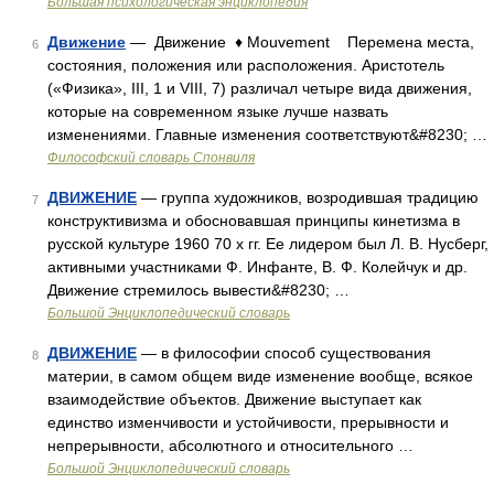
Большая психологическая энциклопедия
Движение
— Движение ♦ Mouvement Перемена места,
6
состояния, положения или расположения. Аристотель
(«Физика», III, 1 и VIII, 7) различал четыре вида движения,
которые на современном языке лучше назвать
изменениями. Главные изменения соответствуют&#8230; …
Философский словарь Спонвиля
ДВИЖЕНИЕ
— группа художников, возродившая традицию
7
конструктивизма и обосновавшая принципы кинетизма в
русской культуре 1960 70 х гг. Ее лидером был Л. В. Нусберг,
активными участниками Ф. Инфанте, В. Ф. Колейчук и др.
Движение стремилось вывести&#8230; …
Большой Энциклопедический словарь
ДВИЖЕНИЕ
— в философии способ существования
8
материи, в самом общем виде изменение вообще, всякое
взаимодействие объектов. Движение выступает как
единство изменчивости и устойчивости, прерывности и
непрерывности, абсолютного и относительного …
Большой Энциклопедический словарь