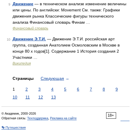
Движение
— в техническом анализе изменение величины
9
или цены. По английски: Movement См. также: Графики
движения рынка Классические фигуры технического
анализа Финансовый словарь Финам …
Финансовый словарь
Движение Э.Т.И.
— Движение Э.Т.И. российская арт
10
группа, созданная Анатолием Осмоловским в Москве в
конце 80 х годов[1]. Содержание 1 История создания 2
Участники …
Википедия
Страницы
Следующая
→
1
2
3
4
5
6
7
8
9
10
11
12
13
© Академик, 2000-2026
18+
Обратная связь:
Техподдержка
,
Реклама на сайте
👣 Путешествия